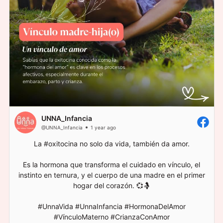
UNNA_Infancia
@UNNA_Infancia
1 year ago
La #oxitocina no solo da vida, también da amor.
Es la hormona que transforma el cuidado en vínculo, el
instinto en ternura, y el cuerpo de una madre en el primer
hogar del corazón. 💞🤱
#UnnaVida #UnnaInfancia #HormonaDelAmor
#VínculoMaterno #CrianzaConAmor