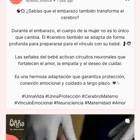
@UNNA_Infancia
1 year ago
🧠💞 ¿Sabías que el embarazo también transforma el
cerebro?
Durante el embarazo, el cuerpo de la mujer no es lo único
que cambia. El #cerebro también se adapta de forma
profunda para prepararse para el vínculo con su bebé. 🤰🧒
Las señales del bebé activan circuitos neuronales que
fortalecen el amor, la empatía y el deseo de cuidar.
Es una hermosa adaptación que garantiza protección,
conexión emocional y cuidado a largo plazo. 💗✨
#UnnaVida #UnnaProtección #CerebroMaterno
#VínculoEmocional #Neurociencia #Maternidad #Amor