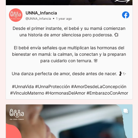
UNNA_Infancia
@UNNA_Infancia
1 year ago
Desde el primer instante, el bebé y su mamá comienzan
una historia de amor silenciosa pero poderosa. 💞
El bebé envía señales que multiplican las hormonas del
bienestar en mamá: la calman, la conectan y la preparan
para cuidarlo con ternura. 🌸
Una danza perfecta de amor, desde antes de nacer. 🤰✨
#UnnaVida #UnnaProtección #AmorDesdeLaConcepción
#VínculoMaterno #HormonasDelAmor #EmbarazoConAmor